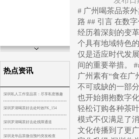
发布日期
# 广州喝茶品茶
路 ## 引言 
经历着深刻的变
个具有地域特色
仅是适应时代发
间的重要举措。 
热点资讯
广州素有“食在广
不可或缺的一部
深圳私人工作室品茶：尽享私密雅趣
也开始拥抱数字
轻松订购各种茶
深圳罗湖喝茶好去处时效PK_154
模式不仅满足了
深圳罗湖喝茶好去处残障通道
文化传播到了更广
深圳龙华品茶微信预约突发检查